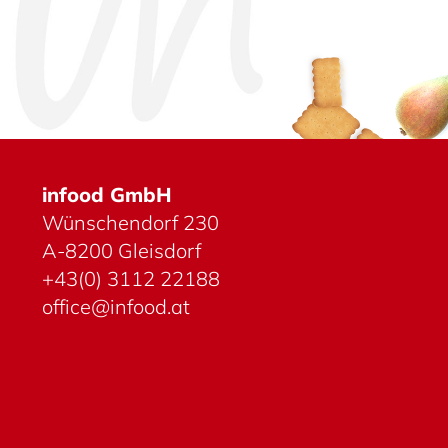
infood GmbH
Wünschen­dorf 230
A-8200 Gleis­dorf
+43(0) 3112 22188
office@infood.at