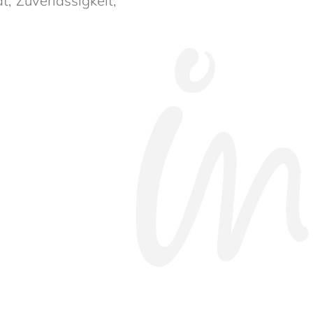
 Zuver­läs­sig­keit,