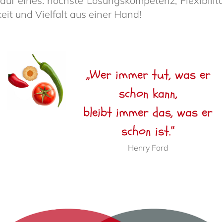
f eines: höchste Lösungs­kom­pe­tenz, Flexi­bi­lität,
­keit und Viel­falt aus einer Hand!
„Wer immer tut, was er
schon kann,
bleibt immer das, was er
schon ist.“
Henry Ford