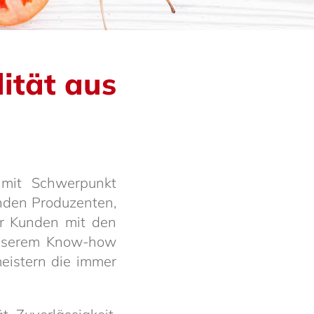
­lität aus
n mit Schwer­punkt
enden Produ­zenten,
er Kunden mit den
d unserem Know-how
eis­tern die immer