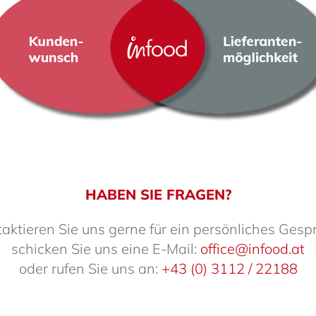
HABEN SIE FRAGEN?
ak­tieren Sie uns gerne für ein persön­li­ches Gesp
schi­cken Sie uns eine E-Mail:
office@infood.at
oder rufen Sie uns an:
+43 (0) 3112 / 22188