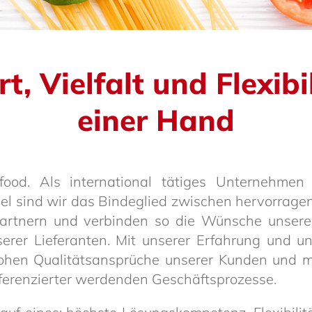
, Viel­falt und Flexi­bi
einer Hand
nfood. Als inter­na­tional tätiges Unter­nehme
del sind wir das Binde­glied zwischen hervor­ra­g
part­nern und verbinden so die Wünsche unser
serer Liefe­ranten. Mit unserer Erfah­rung un
hohen Quali­täts­an­sprüche unserer Kunden und m
e­ren­zierter werdenden Geschäfts­pro­zesse.