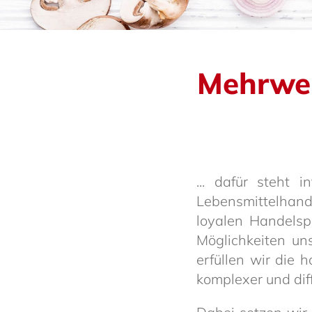
Mehr­wert
... dafür steht i
Lebens­mit­tel­han
loyalen Handels­
Möglich­keiten un
erfüllen wir die 
komplexer und diff