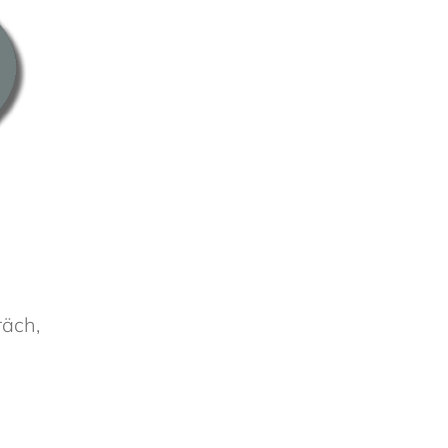
räch,