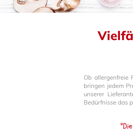
Viel­f
Ob aller­gen­frei
bringen jedem Pro
unserer Liefe­ran
Bedürf­nisse das
"Die