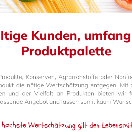
äl­tige Kunden, umfang
Produkt­pa­lette
e Produkte, Konserven, Agrar­roh­stoffe oder Nonf
dukt die nötige Wert­schät­zung entgegen. Mit 
ten und der Viel­falt an Produkten bieten wir f
 passende Angebot und lassen somit kaum Wünsch
 höchste Wert­schät­zung gilt den Lebens­mit­