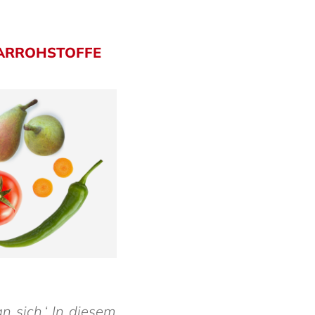
R­ROH­STOFFE
n sich.‘ In diesem