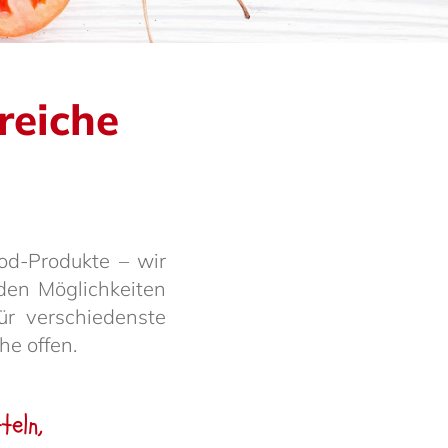
­reiche
ood-Produkte – wir
den Möglich­keiten
ür verschie­denste
e offen.
teln,