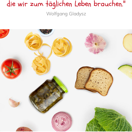
die wir zum tägli­chen Leben brau­chen."
Wolf­gang Gladysz