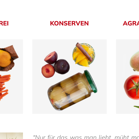
REI
KONSERVEN
AGRA
"Nur für das was man liebt, müht ma