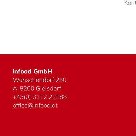
Kont
infood GmbH
Wünschen­dorf 230
A-8200 Gleis­dorf
+43(0) 3112 22188
office@infood.at