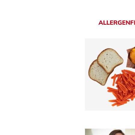
ALLER­GEN­F