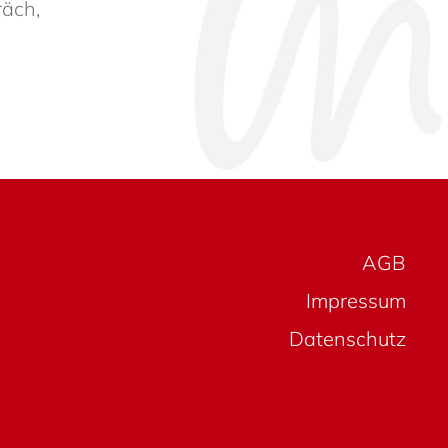
räch,
AGB
Impressum
Daten­schutz