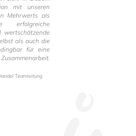
tion mit unseren
en Mehrwerts als
 erfolgreiche
d wertschätzende
lbst als auch die
bdingbar für eine
e Zusammenarbeit.
Handel Team­lei­tung